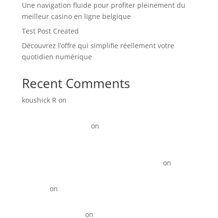
Une navigation fluide pour profiter pleinement du
meilleur casino en ligne belgique
Test Post Created
Découvrez l’offre qui simplifie réellement votre
quotidien numérique
Recent Comments
koushick R
on
Digital Marketing for Manufacturers:
How to Generate More Leads and Sales in 2026
Link Update Terbaru
on
15+ Instagram Reel ideas for
Business
KOTY Comprehension Program from Learn to Read to
Read to learn near Newport News VA state
on
15+
Instagram Reel ideas for Business
David_R
on
Digital Marketing for Restaurants That
Drives More Orders
Best Backlinks SEO
on
Top 10 Best Digital Marketing