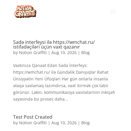
Sadə interfeysi ilə https://wmchat.ru/
istifadəçiləri üçün vaxt qazanır
by
Notion Graffiti
|
Aug 10, 2026
|
Blog
Vaxtınıza Qənaət Edən Sadə İnterfeys:
https://wmchat.ru/ ilə Gündəlik Danışıqlar Rahat
Ünsiyyətin Yeni Üfüqləri Hər gün onlarla insanla
əlaqə saxlamaq lazımdırsa, vaxt itirmək çox təbii
görünür. Lakin, kommunikasiya vasitələrinin inkişafı
sayəsində bu proses daha...
Test Post Created
by
Notion Graffiti
|
Aug 10, 2026
|
Blog